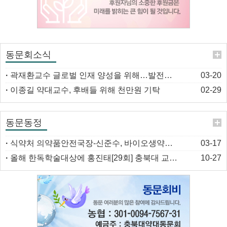
동문회소식
·
곽재환교수 글로벌 인재 양성을 위해…발전기금 1천만원 기탁
03-20
·
이종길 약대교수, 후배들 위해 천만원 기탁
02-29
동문동정
·
식약처 의약품안전국장-신준수, 바이오생약국장-안영진(32회)
03-17
·
올해 한독학술대상에 홍진태[29회] 충북대 교수 선정
10-27