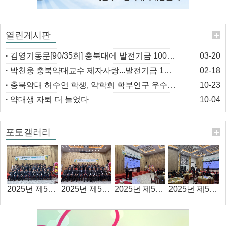
열린게시판
·
김영기동문[90/35회] 충북대에 발전기금 1000만원 기탁
03-20
·
박천웅 충북약대교수 제자사랑...발전기금 1천만원 기탁
02-18
·
충북약대 허수연 학생, 약학회 학부연구 우수상 수상
10-23
·
약대생 자퇴 더 늘었다
10-04
포토갤러리
2025년 제53회 정기총회 /home/cbyak/html/_data/board/202603/thumb_2026031704455980.jpg
2025년 제53회 정기총회 /home/cbyak/html/_data/board/202603/thumb_2026031704455969.jpg
2025년 제53회 정기총회 /home/cbyak/html/_data/board/202603/thumb_2026031704455942.jpg
2025년 제53회 정기총회 /home/cbyak/html/_data/board/202603/thumb_2026031704473848.jpg